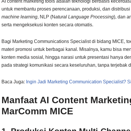
AI content marketing tools adalah teknologi berbasis kecerdas
untuk membantu proses perencanaan, produksi, dan distribus
machine learning
, NLP (N
atural Language Processing
), dan a
serta mengeksekusi konten secara otomatis.
Bagi Marketing Communications Specialist di bidang MICE, t
materi promosi untuk berbagai kanal. Misalnya, kamu bisa mem
konten media sosial, hingga narasi untuk presentasi hanya den
pada strategi komunikasi secara keseluruhan, tanpa terjebak 
Baca Juga:
Ingin Jadi Marketing Communication Specialist? Si
Manfaat AI Content Marketin
MarComm MICE