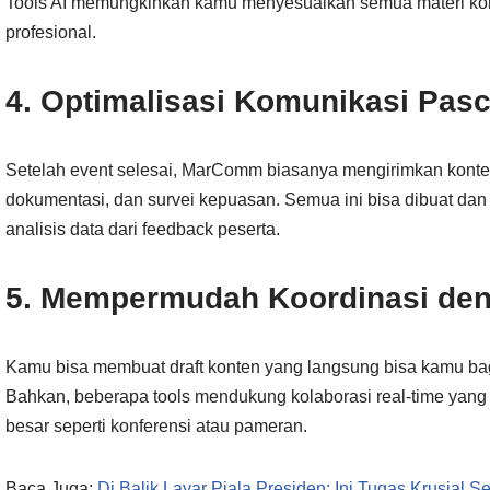
Tools AI memungkinkan kamu menyesuaikan semua materi komu
profesional.
4. Optimalisasi Komunikasi Pas
Setelah event selesai, MarComm biasanya mengirimkan kont
dokumentasi, dan survei kepuasan. Semua ini bisa dibuat dan 
analisis data dari feedback peserta.
5. Mempermudah Koordinasi den
Kamu bisa membuat draft konten yang langsung bisa kamu bagi
Bahkan, beberapa tools mendukung kolaborasi real-time yan
besar seperti konferensi atau pameran.
Baca Juga:
Di Balik Layar Piala Presiden: Ini Tugas Krusial 