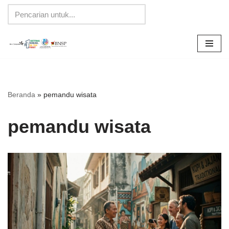
Lompat
ke
konten
Beranda
»
pemandu wisata
pemandu wisata