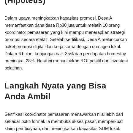
(Hipotetis)
Dalam upaya meningkatkan kapasitas promosi, Desa A
memanfaatkan dana desa Rp30 juta untuk melatih 10 orang
koordinator pemasaran yang kini mampu menerapkan strategi
promosi secara efektif. Setelah sertifikasi, Desa A meluncurkan
paket promosi digital dan kerja sama dengan dua agen lokal.
Dalam 6 bulan, kunjungan naik 35% dan pendapatan homestay
meningkat 28%. Hasil ini menunjukkan ROI positif dari investasi
pelatihan.
Langkah Nyata yang Bisa
Anda Ambil
Sertifikasi koordinator pemasaran menawarkan nilai lebih dari
sekadar bukti formal. Ia membuka akses pasar, memperkuat
klaim pembiayaan, dan meningkatkan kapasitas SDM lokal.