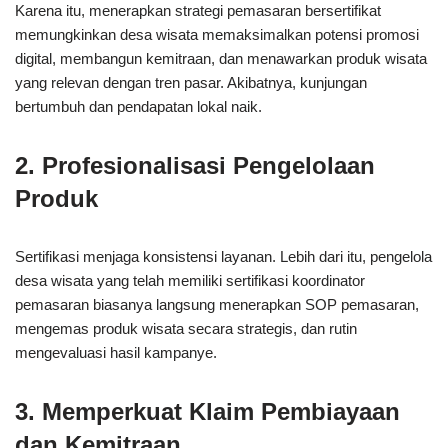
Karena itu, menerapkan strategi pemasaran bersertifikat
memungkinkan desa wisata memaksimalkan potensi promosi
digital, membangun kemitraan, dan menawarkan produk wisata
yang relevan dengan tren pasar. Akibatnya, kunjungan
bertumbuh dan pendapatan lokal naik.
2. Profesionalisasi Pengelolaan
Produk
Sertifikasi menjaga konsistensi layanan. Lebih dari itu, pengelola
desa wisata yang telah memiliki sertifikasi koordinator
pemasaran biasanya langsung menerapkan SOP pemasaran,
mengemas produk wisata secara strategis, dan rutin
mengevaluasi hasil kampanye.
3. Memperkuat Klaim Pembiayaan
dan Kemitraan