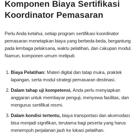
Komponen Biaya Sertifikasi
Koordinator Pemasaran
Perlu Anda ketahui, setiap program sertifikasi koordinator
pemasaran menetapkan biaya yang berbeda-beda, bergantung
pada lembaga pelaksana, waktu pelatihan, dan cakupan modul.
Namun, komponen umum meliputi:
Biaya Pelatihan:
Materi digital dan tatap muka, praktek
lapangan, serta modul strategi pemasaran destinasi.
Dalam tahap uji kompetensi,
Anda perlu menyiapkan
anggaran untuk membayar penguji, menyewa fasilitas, dan
mengurus sertifikat resmi.
Dalam kondisi tertentu,
biaya transportasi dan akomodasi
bisa menjadi signifikan, terutama bagi peserta yang harus
menempuh perjalanan jauh ke lokasi pelatihan.