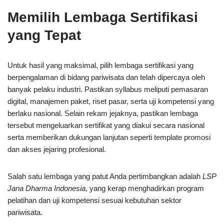
Memilih Lembaga Sertifikasi
yang Tepat
Untuk hasil yang maksimal, pilih lembaga sertifikasi yang
berpengalaman di bidang pariwisata dan telah dipercaya oleh
banyak pelaku industri. Pastikan syllabus meliputi pemasaran
digital, manajemen paket, riset pasar, serta uji kompetensi yang
berlaku nasional. Selain rekam jejaknya, pastikan lembaga
tersebut mengeluarkan sertifikat yang diakui secara nasional
serta memberikan dukungan lanjutan seperti template promosi
dan akses jejaring profesional.
Salah satu lembaga yang patut Anda pertimbangkan adalah
LSP
Jana Dharma Indonesia
, yang kerap menghadirkan program
pelatihan dan uji kompetensi sesuai kebutuhan sektor
pariwisata.