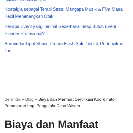
Nostalgia sebagai Terapi Stres: Mengapa Musik & Film Masa
Kecil Menenangkan Otak
Kenapa Event yang Terlihat Sederhana Tetap Butuh Event
Planner Profesional?
Borobudur Light Show: Promo Flash Sale Tiket & Pertunjukan
Tari
Beranda
»
Blog
»
Biaya dan Manfaat Sertifikasi Koordinator
Pemasaran bagi Pengelola Desa Wisata
Biaya dan Manfaat