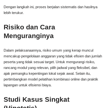
Dengan langkah ini, proses berjalan sistematis dan hasilnya
lebih terukur.
Risiko dan Cara
Menguranginya
Dalam pelaksanaannya, risiko umum yang kerap muncul
mencakup pengelolaan anggaran yang tidak efisien dan jumlah
peserta yang tidak sesuai target. Untuk mengurangi risiko,
rancang modul yang relevan, pilih jadwal yang fleksibel, dan
ajak pemangku kepentingan lokal sejak awal. Selain itu,
pertimbangkan model pelatihan kombinasi online dan praktik
lapangan untuk efisiensi biaya.
Studi Kasus Singkat