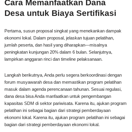
Cara Memanfaatkan Dana
Desa untuk Biaya Sertifikasi
Pertama, susun proposal singkat yang menekankan dampak
ekonomi lokal. Dalam proposal, jelaskan tujuan pelatihan,
jumlah peserta, dan hasil yang diharapkan—misalnya
peningkatan kunjungan 20% dalam 6 bulan. Selanjutnya,
lampirkan anggaran rinci dan timeline pelaksanaan.
Langkah berikutnya, Anda perlu segera berkoordinasi dengan
forum musyawarah desa dan memastikan program pelatihan
masuk dalam agenda perencanaan tahunan. Sesuai regulasi,
dana desa bisa Anda manfaatkan untuk pengembangan
kapasitas SDM di sektor pariwisata. Karena itu, ajukan program
pelatihan ini sebagai bagian dari strategi pemberdayaan
ekonomi lokal. Karena itu, ajukan program pelatihan ini sebagai
bagian dari strategi pemberdayaan ekonomi lokal.