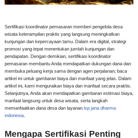
Sertifikasi koordinator pemasaran memberi pengelola desa
wisata keterampilan praktis yang langsung meningkatkan
kunjungan dan kepercayaan tamu. Dalam era digital, strategi
promosi yang tepat menentukan jumlah kunjungan dan
pendapatan. Dengan demikian, sertifikasi koordinator
pemasaran membantu Anda mendapatkan dukungan dana dan
membuka peluang kerja sama dengan agen perjalanan; baca
artikel ini untuk gambaran biaya dan manfaat yang jelas. Dalam
artikel ini, kami menguraikan biaya dan manfaat secara praktis.
Selanjutnya, Anda akan mendapatkan gambaran estimasi biaya,
manfaat langsung untuk desa wisata, serta langkah
memanfaatkan
dana desa
dan layanan
lsp jana dharma
indonesia
.
Mengapa Sertifikasi Penting