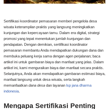
Sertifikasi koordinator pemasaran memberi pengelola desa
wisata keterampilan praktis yang langsung meningkatkan
kunjungan dan kepercayaan tamu. Dalam era digital, strategi
promosi yang tepat menentukan jumlah kunjungan dan
pendapatan. Dengan demikian, sertifikasi koordinator
pemasaran membantu Anda mendapatkan dukungan dana dan
membuka peluang kerja sama dengan agen perjalanan; baca
artikel ini untuk gambaran biaya dan manfaat yang jelas. Dalam
artikel ini, kami menguraikan biaya dan manfaat secara praktis.
Selanjutnya, Anda akan mendapatkan gambaran estimasi biaya,
manfaat langsung untuk desa wisata, serta langkah
memanfaatkan
dana desa
dan layanan
lsp jana dharma
indonesia
.
Mengapa Sertifikasi Penting