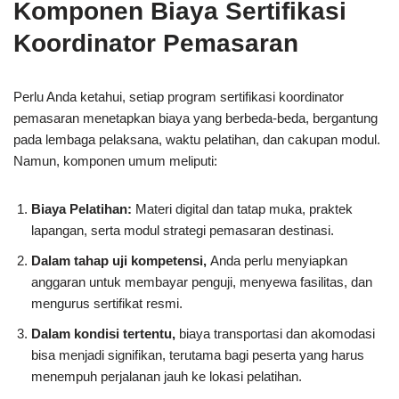
Komponen Biaya Sertifikasi
Koordinator Pemasaran
Perlu Anda ketahui, setiap program sertifikasi koordinator
pemasaran menetapkan biaya yang berbeda-beda, bergantung
pada lembaga pelaksana, waktu pelatihan, dan cakupan modul.
Namun, komponen umum meliputi:
Biaya Pelatihan:
Materi digital dan tatap muka, praktek
lapangan, serta modul strategi pemasaran destinasi.
Dalam tahap uji kompetensi,
Anda perlu menyiapkan
anggaran untuk membayar penguji, menyewa fasilitas, dan
mengurus sertifikat resmi.
Dalam kondisi tertentu,
biaya transportasi dan akomodasi
bisa menjadi signifikan, terutama bagi peserta yang harus
menempuh perjalanan jauh ke lokasi pelatihan.