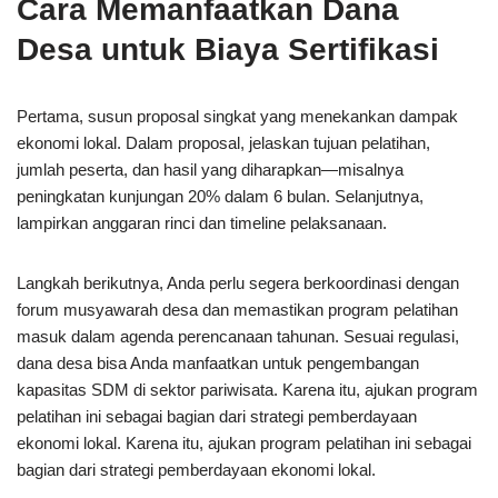
Cara Memanfaatkan Dana
Desa untuk Biaya Sertifikasi
Pertama, susun proposal singkat yang menekankan dampak
ekonomi lokal. Dalam proposal, jelaskan tujuan pelatihan,
jumlah peserta, dan hasil yang diharapkan—misalnya
peningkatan kunjungan 20% dalam 6 bulan. Selanjutnya,
lampirkan anggaran rinci dan timeline pelaksanaan.
Langkah berikutnya, Anda perlu segera berkoordinasi dengan
forum musyawarah desa dan memastikan program pelatihan
masuk dalam agenda perencanaan tahunan. Sesuai regulasi,
dana desa bisa Anda manfaatkan untuk pengembangan
kapasitas SDM di sektor pariwisata. Karena itu, ajukan program
pelatihan ini sebagai bagian dari strategi pemberdayaan
ekonomi lokal. Karena itu, ajukan program pelatihan ini sebagai
bagian dari strategi pemberdayaan ekonomi lokal.