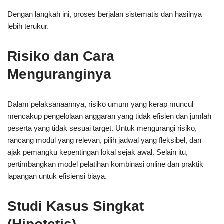
Dengan langkah ini, proses berjalan sistematis dan hasilnya
lebih terukur.
Risiko dan Cara
Menguranginya
Dalam pelaksanaannya, risiko umum yang kerap muncul
mencakup pengelolaan anggaran yang tidak efisien dan jumlah
peserta yang tidak sesuai target. Untuk mengurangi risiko,
rancang modul yang relevan, pilih jadwal yang fleksibel, dan
ajak pemangku kepentingan lokal sejak awal. Selain itu,
pertimbangkan model pelatihan kombinasi online dan praktik
lapangan untuk efisiensi biaya.
Studi Kasus Singkat