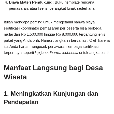
Biaya Materi Pendukung:
Buku, template rencana
pemasaran, atau lisensi perangkat lunak sederhana.
Itulah mengapa penting untuk mengetahui bahwa biaya
sertifikasi koordinator pemasaran per peserta bisa berbeda,
mulai dari Rp 1.500.000 hingga Rp 8.000.000 tergantung jenis
paket yang Anda pilih. Namun, angka ini bervariasi. Oleh karena
itu, Anda harus mengecek penawaran lembaga sertifikasi
terpercaya seperti
lsp jana dharma indonesia
untuk angka pasti.
Manfaat Langsung bagi Desa
Wisata
1. Meningkatkan Kunjungan dan
Pendapatan