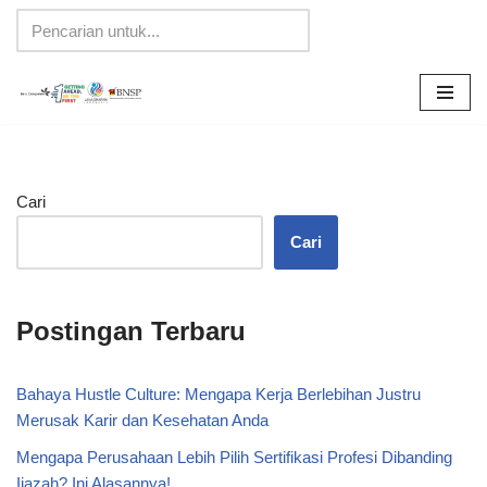
Lompat
ke
konten
Cari
Cari
Postingan Terbaru
Bahaya Hustle Culture: Mengapa Kerja Berlebihan Justru
Merusak Karir dan Kesehatan Anda
Mengapa Perusahaan Lebih Pilih Sertifikasi Profesi Dibanding
Ijazah? Ini Alasannya!