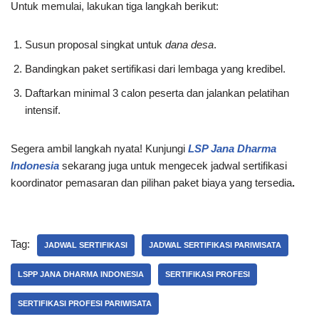
Untuk memulai, lakukan tiga langkah berikut:
Susun proposal singkat untuk
dana desa
.
Bandingkan paket sertifikasi dari lembaga yang kredibel.
Daftarkan minimal 3 calon peserta dan jalankan pelatihan
intensif.
Segera ambil langkah nyata! Kunjungi
LSP Jana Dharma
Indonesia
sekarang juga untuk mengecek jadwal sertifikasi
koordinator pemasaran dan pilihan paket biaya yang tersedia
.
Tag:
JADWAL SERTIFIKASI
JADWAL SERTIFIKASI PARIWISATA
LSPP JANA DHARMA INDONESIA
SERTIFIKASI PROFESI
SERTIFIKASI PROFESI PARIWISATA