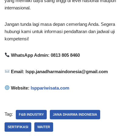
yang memiliki daya saing tinggi di level nasional maupun
internasional.
Jangan tunda lagi masa depan cemerlang Anda. Segera
hubungi kami untuk informasi pendaftaran dan jadwal uji
kompetensi!
WhatsApp Admin: 0813 805 8460
Email: lspp.janadharmaindonesia@gmail.com
Website:
lsppariwisata.com
Tag:
F&B INDUSTRY
JANA DHARMA INDONESIA
SERTIFIKASI
WAITER