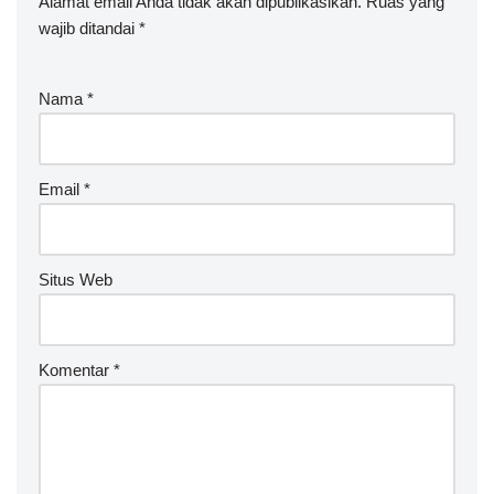
Alamat email Anda tidak akan dipublikasikan.
Ruas yang
wajib ditandai
*
Nama
*
Email
*
Situs Web
Komentar
*