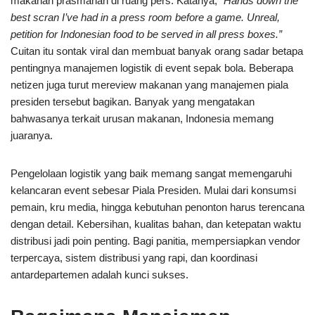
makanan prasmanan di ruang pers. Katanya,
“Hands down the
best scran I’ve had in a press room before a game. Unreal,
petition for Indonesian food to be served in all press boxes.”
Cuitan itu sontak viral dan membuat banyak orang sadar betapa
pentingnya manajemen logistik di event sepak bola. Beberapa
netizen juga turut mereview makanan yang manajemen piala
presiden tersebut bagikan. Banyak yang mengatakan
bahwasanya terkait urusan makanan, Indonesia memang
juaranya.
Pengelolaan logistik yang baik memang sangat memengaruhi
kelancaran event sebesar Piala Presiden. Mulai dari konsumsi
pemain, kru media, hingga kebutuhan penonton harus terencana
dengan detail. Kebersihan, kualitas bahan, dan ketepatan waktu
distribusi jadi poin penting. Bagi panitia, mempersiapkan vendor
terpercaya, sistem distribusi yang rapi, dan koordinasi
antardepartemen adalah kunci sukses.