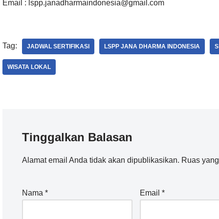
Email : lspp.janadharmaindonesia@gmail.com
Tag:
JADWAL SERTIFIKASI
LSPP JANA DHARMA INDONESIA
S
WISATA LOKAL
Tinggalkan Balasan
Alamat email Anda tidak akan dipublikasikan.
Ruas yang 
Nama
*
Email
*