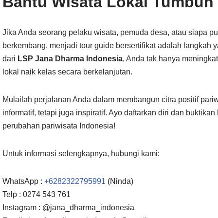
Bantu Wisata Lokal Tumbuh
Jika Anda seorang pelaku wisata, pemuda desa, atau siapa p
berkembang, menjadi tour guide bersertifikat adalah langkah y
dari
LSP Jana Dharma Indonesia
, Anda tak hanya meningkatk
lokal naik kelas secara berkelanjutan.
Mulailah perjalanan Anda dalam membangun citra positif pari
informatif, tetapi juga inspiratif. Ayo daftarkan diri dan buktik
perubahan pariwisata Indonesia!
Untuk informasi selengkapnya, hubungi kami:
WhatsApp :
+6282322795991
(Ninda)
Telp : 0274 543 761
Instagram : @jana_dharma_indonesia