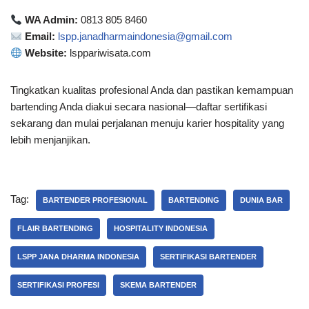
WA Admin:
0813 805 8460
Email:
lspp.janadharmaindonesia@gmail.com
Website:
lsppariwisata.com
Tingkatkan kualitas profesional Anda dan pastikan kemampuan
bartending Anda diakui secara nasional—daftar sertifikasi
sekarang dan mulai perjalanan menuju karier hospitality yang
lebih menjanjikan.
Tag:
BARTENDER PROFESIONAL
BARTENDING
DUNIA BAR
FLAIR BARTENDING
HOSPITALITY INDONESIA
LSPP JANA DHARMA INDONESIA
SERTIFIKASI BARTENDER
SERTIFIKASI PROFESI
SKEMA BARTENDER