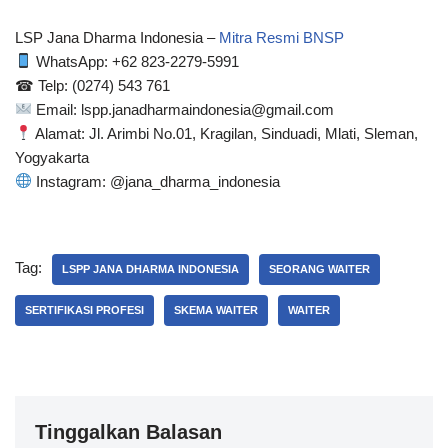
LSP Jana Dharma Indonesia –
Mitra Resmi BNSP
WhatsApp: ‪+62 823-2279-5991‬
☎ Telp: (0274) 543 761
Email: lspp.janadharmaindonesia@gmail.com
Alamat: Jl. Arimbi No.01, Kragilan, Sinduadi, Mlati, Sleman,
Yogyakarta
Instagram: @jana_dharma_indonesia
Tag:
LSPP JANA DHARMA INDONESIA
SEORANG WAITER
SERTIFIKASI PROFESI
SKEMA WAITER
WAITER
Tinggalkan Balasan