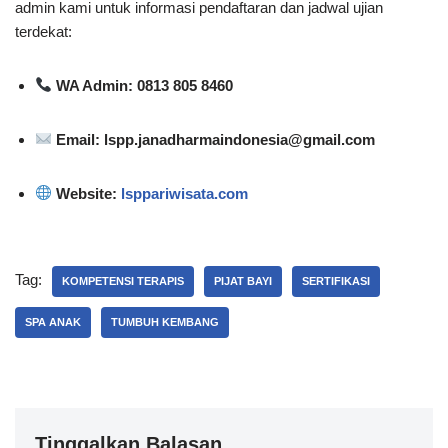
admin kami untuk informasi pendaftaran dan jadwal ujian
terdekat:
WA Admin: 0813 805 8460
Email: lspp.janadharmaindonesia@gmail.com
Website:
lsppariwisata.com
Tag:
KOMPETENSI TERAPIS
PIJAT BAYI
SERTIFIKASI
SPA ANAK
TUMBUH KEMBANG
Tinggalkan Balasan