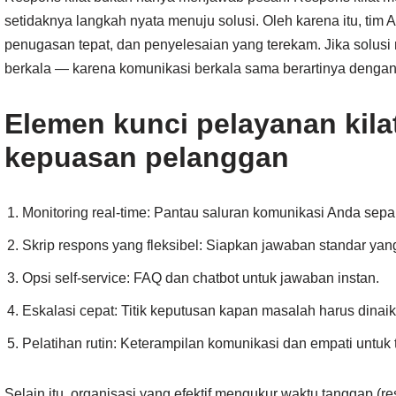
setidaknya langkah nyata menuju solusi. Oleh karena itu, tim An
penugasan tepat, dan penyelesaian yang terekam. Jika solusi
berkala — karena komunikasi berkala sama berartinya dengan 
Elemen kunci pelayanan kil
kepuasan pelanggan
Monitoring real-time: Pantau saluran komunikasi Anda sepa
Skrip respons yang fleksibel: Siapkan jawaban standar yan
Opsi self-service: FAQ dan chatbot untuk jawaban instan.
Eskalasi cepat: Titik keputusan kapan masalah harus dinaik
Pelatihan rutin: Keterampilan komunikasi dan empati untuk ti
Selain itu, organisasi yang efektif mengukur waktu tanggap (r