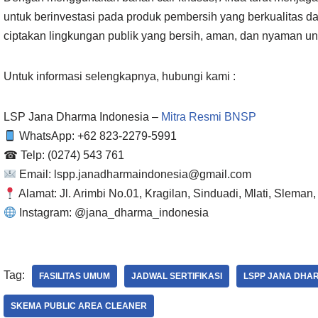
untuk berinvestasi pada produk pembersih yang berkualitas dan
ciptakan lingkungan publik yang bersih, aman, dan nyaman u
Untuk informasi selengkapnya, hubungi kami :
LSP Jana Dharma Indonesia –
Mitra Resmi BNSP
WhatsApp: ‪+62 823-2279-5991‬
☎ Telp: (0274) 543 761
Email: lspp.janadharmaindonesia@gmail.com
Alamat: Jl. Arimbi No.01, Kragilan, Sinduadi, Mlati, Sleman
Instagram: @jana_dharma_indonesia
Tag:
FASILITAS UMUM
JADWAL SERTIFIKASI
LSPP JANA DHA
SKEMA PUBLIC AREA CLEANER