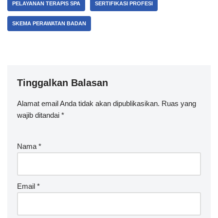
PELAYANAN TERAPIS SPA
SERTIFIKASI PROFESI
SKEMA PERAWATAN BADAN
Tinggalkan Balasan
Alamat email Anda tidak akan dipublikasikan.
Ruas yang
wajib ditandai
*
Nama
*
Email
*