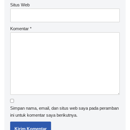
Situs Web
Komentar
*
Simpan nama, email, dan situs web saya pada peramban
ini untuk komentar saya berikutnya.