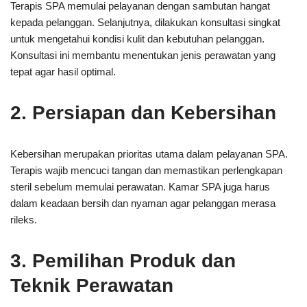
Terapis SPA memulai pelayanan dengan sambutan hangat
kepada pelanggan. Selanjutnya, dilakukan konsultasi singkat
untuk mengetahui kondisi kulit dan kebutuhan pelanggan.
Konsultasi ini membantu menentukan jenis perawatan yang
tepat agar hasil optimal.
2. Persiapan dan Kebersihan
Kebersihan merupakan prioritas utama dalam pelayanan SPA.
Terapis wajib mencuci tangan dan memastikan perlengkapan
steril sebelum memulai perawatan. Kamar SPA juga harus
dalam keadaan bersih dan nyaman agar pelanggan merasa
rileks.
3. Pemilihan Produk dan
Teknik Perawatan