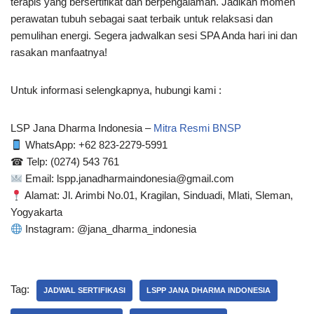
terapis yang bersertifikat dan berpengalaman. Jadikan momen
perawatan tubuh sebagai saat terbaik untuk relaksasi dan
pemulihan energi. Segera jadwalkan sesi SPA Anda hari ini dan
rasakan manfaatnya!
Untuk informasi selengkapnya, hubungi kami :
LSP Jana Dharma Indonesia –
Mitra Resmi BNSP
WhatsApp: ‪+62 823-2279-5991‬
☎ Telp: (0274) 543 761
Email: lspp.janadharmaindonesia@gmail.com
Alamat: Jl. Arimbi No.01, Kragilan, Sinduadi, Mlati, Sleman,
Yogyakarta
Instagram: @jana_dharma_indonesia
Tag:
JADWAL SERTIFIKASI
LSPP JANA DHARMA INDONESIA