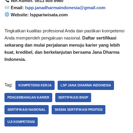
WA Admin: 0813 805 8460
Email:
lspp.janadharmaindonesia@gmail.com
Website: lsppariwisata.com
Tingkatkan kualitas profesional Anda dan pastikan kompetensi
Anda memperoleh pengakuan nasional.
Daftar sertifikasi
sekarang dan mulai perjalanan menuju karier yang lebih
kuat, kredibel, dan berkelanjutan bersama Jana Dharma
Indonesia.
Tag:
KOMPETENSI KERJA
LSP JANA DHARMA INDONESIA
PENGEMBANGAN KARIER
SERTIFIKASI BNSP
SERTIFIKASI NASIONAL
SKEMA SERTIFIKASI PROFESI
UJI KOMPETENSI