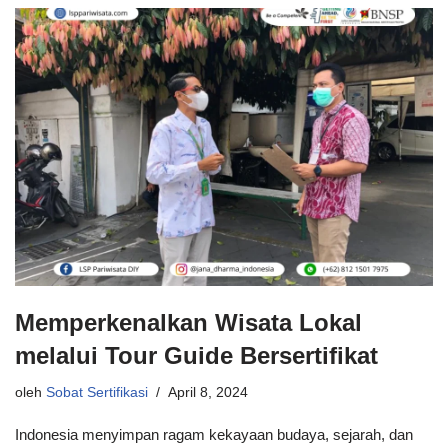
Memperkenalkan Wisata Lokal
melalui Tour Guide Bersertifikat
oleh
Sobat Sertifikasi
April 8, 2024
Indonesia menyimpan ragam kekayaan budaya, sejarah, dan