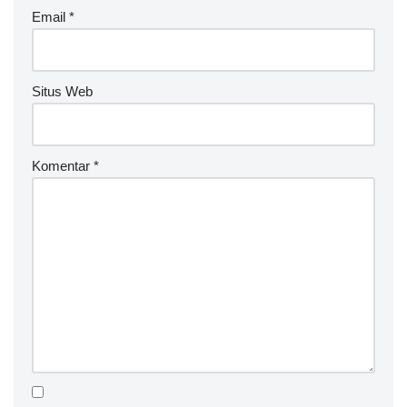
Email
*
Situs Web
Komentar
*