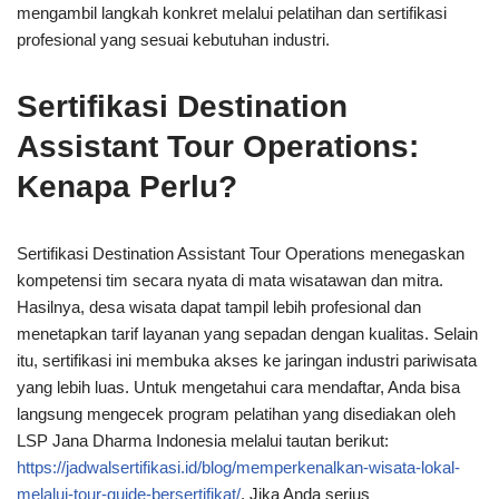
mengambil langkah konkret melalui pelatihan dan sertifikasi
profesional yang sesuai kebutuhan industri.
Sertifikasi Destination
Assistant Tour Operations:
Kenapa Perlu?
Sertifikasi Destination Assistant Tour Operations menegaskan
kompetensi tim secara nyata di mata wisatawan dan mitra.
Hasilnya, desa wisata dapat tampil lebih profesional dan
menetapkan tarif layanan yang sepadan dengan kualitas. Selain
itu, sertifikasi ini membuka akses ke jaringan industri pariwisata
yang lebih luas. Untuk mengetahui cara mendaftar, Anda bisa
langsung mengecek program pelatihan yang disediakan oleh
LSP Jana Dharma Indonesia melalui tautan berikut:
https://jadwalsertifikasi.id/blog/memperkenalkan-wisata-lokal-
melalui-tour-guide-bersertifikat/
. Jika Anda serius