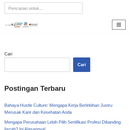
Lompat
ke
konten
Cari
Cari
Postingan Terbaru
Bahaya Hustle Culture: Mengapa Kerja Berlebihan Justru
Merusak Karir dan Kesehatan Anda
Mengapa Perusahaan Lebih Pilih Sertifikasi Profesi Dibanding
Ijazah? Ini Alasannya!