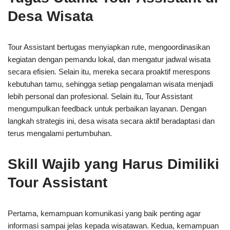
Desa Wisata
Tour Assistant bertugas menyiapkan rute, mengoordinasikan
kegiatan dengan pemandu lokal, dan mengatur jadwal wisata
secara efisien. Selain itu, mereka secara proaktif merespons
kebutuhan tamu, sehingga setiap pengalaman wisata menjadi
lebih personal dan profesional. Selain itu, Tour Assistant
mengumpulkan feedback untuk perbaikan layanan. Dengan
langkah strategis ini, desa wisata secara aktif beradaptasi dan
terus mengalami pertumbuhan.
Skill Wajib yang Harus Dimiliki
Tour Assistant
Pertama, kemampuan komunikasi yang baik penting agar
informasi sampai jelas kepada wisatawan. Kedua, kemampuan