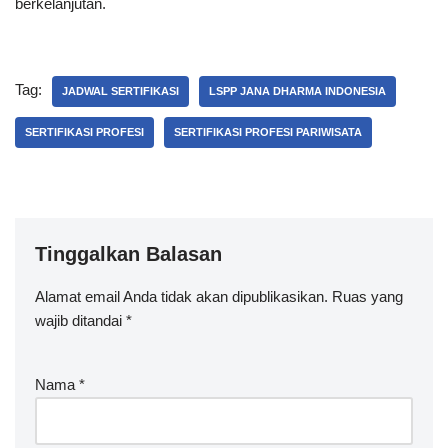
berkelanjutan.
Tag:
JADWAL SERTIFIKASI
LSPP JANA DHARMA INDONESIA
SERTIFIKASI PROFESI
SERTIFIKASI PROFESI PARIWISATA
Tinggalkan Balasan
Alamat email Anda tidak akan dipublikasikan.
Ruas yang
wajib ditandai
*
Nama
*