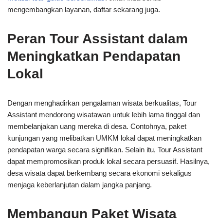
mengembangkan layanan, daftar sekarang juga.
Peran Tour Assistant dalam
Meningkatkan Pendapatan
Lokal
Dengan menghadirkan pengalaman wisata berkualitas, Tour
Assistant mendorong wisatawan untuk lebih lama tinggal dan
membelanjakan uang mereka di desa. Contohnya, paket
kunjungan yang melibatkan UMKM lokal dapat meningkatkan
pendapatan warga secara signifikan. Selain itu, Tour Assistant
dapat mempromosikan produk lokal secara persuasif. Hasilnya,
desa wisata dapat berkembang secara ekonomi sekaligus
menjaga keberlanjutan dalam jangka panjang.
Membangun Paket Wisata