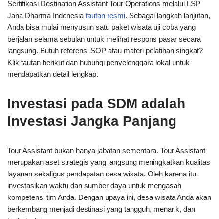
Sertifikasi Destination Assistant Tour Operations melalui LSP
Jana Dharma Indonesia
tautan resmi
. Sebagai langkah lanjutan,
Anda bisa mulai menyusun satu paket wisata uji coba yang
berjalan selama sebulan untuk melihat respons pasar secara
langsung. Butuh referensi SOP atau materi pelatihan singkat?
Klik tautan berikut dan hubungi penyelenggara lokal untuk
mendapatkan detail lengkap.
Investasi pada SDM adalah
Investasi Jangka Panjang
Tour Assistant bukan hanya jabatan sementara. Tour Assistant
merupakan aset strategis yang langsung meningkatkan kualitas
layanan sekaligus pendapatan desa wisata. Oleh karena itu,
investasikan waktu dan sumber daya untuk mengasah
kompetensi tim Anda. Dengan upaya ini, desa wisata Anda akan
berkembang menjadi destinasi yang tangguh, menarik, dan