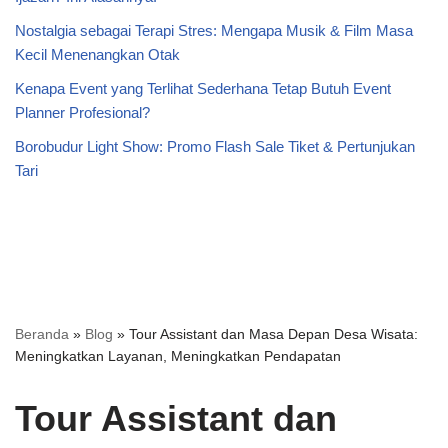
Nostalgia sebagai Terapi Stres: Mengapa Musik & Film Masa
Kecil Menenangkan Otak
Kenapa Event yang Terlihat Sederhana Tetap Butuh Event
Planner Profesional?
Borobudur Light Show: Promo Flash Sale Tiket & Pertunjukan
Tari
Beranda
»
Blog
»
Tour Assistant dan Masa Depan Desa Wisata:
Meningkatkan Layanan, Meningkatkan Pendapatan
Tour Assistant dan