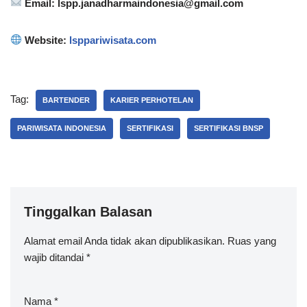
Email: lspp.janadharmaindonesia@gmail.com
Website:
lsppariwisata.com
Tag:
BARTENDER
KARIER PERHOTELAN
PARIWISATA INDONESIA
SERTIFIKASI
SERTIFIKASI BNSP
Tinggalkan Balasan
Alamat email Anda tidak akan dipublikasikan.
Ruas yang
wajib ditandai
*
Nama
*