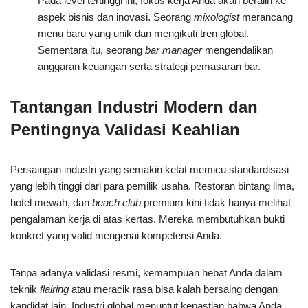
Pada level tertinggi ini, fokus kerja Anda akan beralih ke
aspek bisnis dan inovasi. Seorang
mixologist
merancang
menu baru yang unik dan mengikuti tren global.
Sementara itu, seorang
bar manager
mengendalikan
anggaran keuangan serta strategi pemasaran bar.
Tantangan Industri Modern dan
Pentingnya Validasi Keahlian
Persaingan industri yang semakin ketat memicu standardisasi
yang lebih tinggi dari para pemilik usaha. Restoran bintang lima,
hotel mewah, dan
beach club
premium kini tidak hanya melihat
pengalaman kerja di atas kertas. Mereka membutuhkan bukti
konkret yang valid mengenai kompetensi Anda.
Tanpa adanya validasi resmi, kemampuan hebat Anda dalam
teknik
flairing
atau meracik rasa bisa kalah bersaing dengan
kandidat lain. Industri global menuntut kepastian bahwa Anda